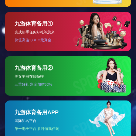
公益项目
905公益日
我给地球植个发第四季
让爱澡开始
一点一滴做好事
我给地球植个发
我给地球植个发第三季
我们都会老
敦煌再生
905公益日
我给地球植个发第四季
2022年箭牌公益品牌[箭牌乐鱼（中国）官方网站_www.leyu.com了 战略发布会
箭牌乐鱼（中国）官方网站_www.leyu.com「细水长流」的公益哲学：植树30.8万
在无数幸福感小事的排行榜中，总少不了一个冬日热水澡。但就是这么一个普通
深度观察|从企业公益到社会公益，箭牌家居「商业向善」背后的考量
箭牌家居携甘泉县政府蚂蚁森林、中国青少年发展基金会箭牌乐鱼（中国）官方
2736公里的长途跋涉、170000穴黄柳、1场名为【认真】的公益实践
全新的公益生命力，箭牌乐鱼（中国）官方网站_www.leyu.com首推《我们都会
见证2022箭牌家居与敦煌画院《敦煌再生》纪录片发布，一起探索千年生态文明
2022年箭牌公益品牌[箭牌乐鱼（中国）官方网站_www.leyu.com了 战略发布会
箭牌乐鱼（中国）官方网站_www.leyu.com「细水长流」的公益哲学：植树30.8万
棵，覆盖3381亩地，以点滴行动滋养地球未来
人唾手可得的日常体验，在有些人群中却显得无比奢侈。
网站_www.leyu.com公益合伙人再次出发延安·甘泉见证“箭牌公益林2号林”的正式
老》音乐公益纪录片
的魅力
棵，覆盖3381亩地，以点滴行动滋养地球未来