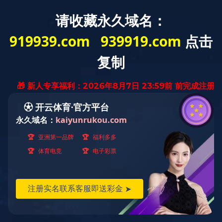
社会责任
立志打造节能环保企业
乐鱼（中国）官方网站_www.leyu.com